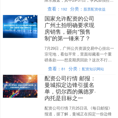
制，有中到大雨局部暴雨，8月1-4日，受
查看：
分类：
192
股票配资收益
低涡和季风影....
国家允许配资的公司
广州土拍明确要求现
房销售，砸向“预售
制”的第一锤来了？
7月29日，广州公共资源交易中心挂出一
宗宅地，看似平常，里面却藏着一个重
磅条款——想卖期房回款？这次不行
了，要先把现房盖好再说。 这宗编号
查看：
分类：
81
配资知识网站
2026NJY-3的地....
配资公司行情 邮报：
曼城拟定边锋引援名
单，切尔西的佩德罗·
内托是目标之一
配资公司行情 7月25日讯 《每日邮报》
报道，据了解，曼城正在拟定一份边锋