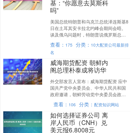
基：“你愿意去莫斯科
吗”
美国总统特朗普和乌克兰总统泽连斯基8
日在土耳其安卡拉北约峰会期间会晤。
谈及俄乌问题时，特朗普说俄罗斯总统
普京曾表示愿在莫斯科会晤。特朗普问
查看：
分类：
175
10大配资公司最新排
泽连斯基：“你愿意去莫....
名
威海期货配资 朝鲜内
阁总理朴泰成将访华
外交部发言人宣布：威海期货配资 应中
国共产党中央委员会、中华人民共和国
政府邀请，朝鲜劳动党中央委员会政治
局常务委员会委员、朝鲜民主主义人民
查看：
分类：
106
配资知识网站
共和国国务委员会副委员....
如何选择证券公司 离
岸人民币（CNH）兑
美元报6.8008元