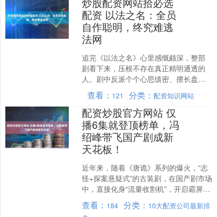
炒股配资网站拾必选
配资 以法之名：全员
自作聪明，终究难逃
法网
追完《以法之名》心里感慨颇深，整部
剧看下来，压根不存在真正精明通透的
人。剧中反派个个心思缜密、擅长盘
算，都觉得自己能掌控一切，靠着手段
查看：
分类：
121
配资知识网站
掩盖违法行径，可最后全都自....
配资炒股官方网站 仅
播6集就登顶榜单，冯
绍峰带飞国产剧成新
天花板！
近年来，随着《唐诡》系列的爆火，“志
怪+探案悬疑式”的古装剧，在国产剧市场
中，直接化身“流量收割机”，开启霸屏时
代。 无论是《唐诡》系列的衍生短剧
查看：
分类：
184
10大配资公司最新排
《唐诡奇谭》，....