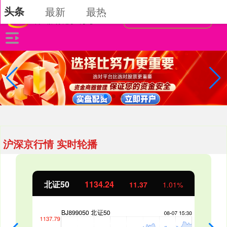
头条
最新
最热
沪深京行情 实时轮播
北证50
1134.24
11.37
1.01%