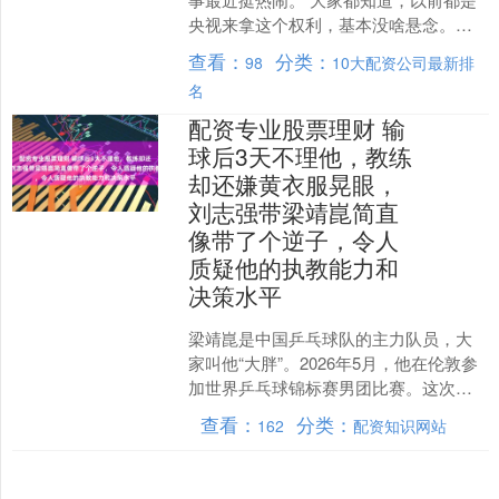
央视来拿这个权利，基本没啥悬念。可
是这一次不太一样，国际足联一开始要
查看：
分类：
98
10大配资公司最新排
的价格特别高，说是....
名
配资专业股票理财 输
球后3天不理他，教练
却还嫌黄衣服晃眼，
刘志强带梁靖崑简直
像带了个逆子，令人
质疑他的执教能力和
决策水平
梁靖崑是中国乒乓球队的主力队员，大
家叫他“大胖”。2026年5月，他在伦敦参
加世界乒乓球锦标赛男团比赛。这次比
赛中，他的表现让很多人担心，也让很
查看：
分类：
162
配资知识网站
多人感动。 比赛....