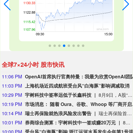
全球7×24小时 股市快讯
11:06 PM
11:03 PM
上海机场近四成航班受台风“白海豚”影响调减取消
10:29 PM
宇树科技中签率远低于长鑫科技
8月9日，A股“人形机器人第一股”宇树科技8月10日将在科创板正式开启申购。考虑到宇树科技本次发行流通盘规模较小，又叠加“第一股”的题材光环，多家券商综合测算显示，其预计中签率在万分之二至万分之三之间，远低于长鑫科技0.47%的中签率水平。数据显示，2026年以来A股新股上市首日平均涨幅高达276.04%，若以此测算，中一签宇树科技账面盈利有望突破20万元；若对标年内科创板新股首日466.61%的平均涨幅，单签盈利可达35.18万元。 (21财经)
10:19 PM
市场消息： 随着 Oura、谷歌、Whoop 等厂商开启可穿戴设备新时
10:14 PM
瑞士再保险就热浪风险发出警告
瑞士再保险首席执行官贝格尔（Andreas Berger）在接受瑞士《周日新苏黎世报》（NZZ am Sonntag）采访时表示：”热浪及其相关死亡人数的风险被低估了。”他补充说：”我们需要提高对由此产生的危险的认识。”贝格尔是在瑞士再保险公布2026年上半年净利润增长9%之后发表上述言论的，他表示现在断言超额死亡率将如何影响这家总部位于苏黎世的公司的财务数据还为时过早。
10:01 PM
券商综合测算：宇树科技中一签或赚20万元
8月10日，A股“人形机器人第一股”宇树科技（688836.SH）将在科创板正式开启申购。考虑到宇树科技本次发行流通盘规模较小，又叠加“第一股”的题材光环，多家券商综合测算显示，其预计中签率在万分之二至万分之三之间，远低于长鑫科技0.47%的中签率水平。数据显示，2026年以来A股新股上市首日平均涨幅高达276.04%，若以此测算，中一签宇树科技账面盈利有望突破20万元；若对标年内科创板新股首日466.61%的平均涨幅，单签盈利可达35.18万元。（21世纪经济报道）
10:00 PM