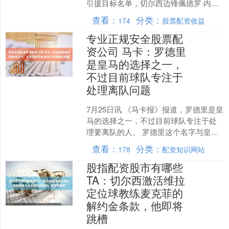
引援目标名单，切尔西边锋佩德罗·内托
是其中之一。 曼城已经考察了巴黎圣日
查看：
分类：
174
股票配资收益
耳曼的姆巴耶和....
专业正规安全股票配
资公司 马卡：罗德里
是皇马的选择之一，
不过目前球队专注于
处理离队问题
7月25日讯 《马卡报》报道，罗德里是皇
马的选择之一，不过目前球队专注于处
理要离队的人。 罗德里这个名字与皇家
马德里联系在一起已经好几年了，但确
查看：
分类：
178
配资知识网站
实，在世界杯上大....
股指配资股市有哪些
TA：切尔西激活维拉
定位球教练麦克菲的
解约金条款，他即将
跳槽