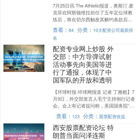
7月25日讯 The Athletic报道，奥斯汀·麦
克菲在阿斯顿维拉担任了五年定位球教
练后，将在切尔西触发其解约条款后离
任。 这位46岁的教练此前吸引了包括
查看：
分类：
84
10大配资公司最新排
切....
名
配资专业网上炒股 外
交部：中方导弹试射
活动事先向美国等进
行了通报，体现了中
国军队的开放和透明
【环球时报-环球网报道 记者 丁雅栀】7
月9日，外交部发言人毛宁主持例行记者
会。会上有记者提问称，美国国务院“批
评”中国近期开展的导弹试验，声称中方
查看：
分类：
123
股票配资收益
通报美国的时....
西安股票配资论坛 特
朗普当面问泽连斯