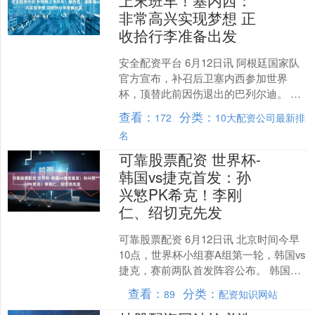
非常高兴实现梦想 正
收拾行李准备出发
安全配资平台 6月12日讯 阿根廷国家队
官方宣布，补召后卫塞内西参加世界
杯，顶替此前因伤退出的巴列尔迪。 塞
内西被补招进国家队后对阿根廷媒体TyC
查看：
分类：
172
10大配资公司最新排
Sports....
名
可靠股票配资 世界杯-
韩国vs捷克首发：孙
兴慜PK希克！李刚
仁、绍切克先发
可靠股票配资 6月12日讯 北京时间今早
10点，世界杯小组赛A组第一轮，韩国vs
捷克，赛前两队首发阵容公布。 韩国首
发：1-金承奎、2-李韩汎、4-金玟哉、
查看：
分类：
89
配资知识网站
3-....