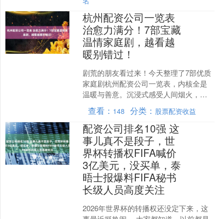
名
杭州配资公司一览表
治愈力满分！7部宝藏
温情家庭剧，越看越
暖别错过！
剧荒的朋友看过来！今天整理了7部优质
家庭剧杭州配资公司一览表，内核全是
温暖与善意。沉浸式感受人间烟火，轻
松又治愈，闲暇时追再合适不过啦。 1、
查看：
分类：
148
股票配资收益
《六姊妹》主演：梅....
配资公司排名10强 这
事儿真不是段子，世
界杯转播权FIFA喊价
3亿美元，没买单，泰
晤士报爆料FIFA秘书
长级人员高度关注
2026年世界杯的转播权还没定下来，这
事最近挺热闹。 大家都知道，以前都是