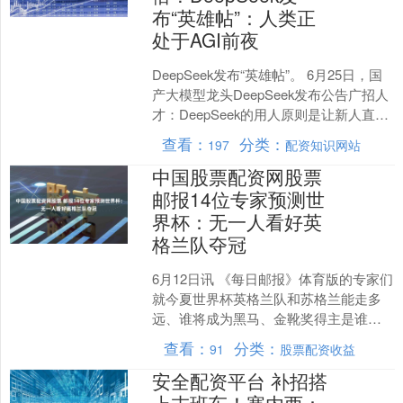
布“英雄帖”：人类正
处于AGI前夜
DeepSeek发布“英雄帖”。 6月25日，国
产大模型龙头DeepSeek发布公告广招人
才：DeepSeek的用人原则是让新人直接
承担最核心、最重要的任务，在....
查看：
分类：
197
配资知识网站
中国股票配资网股票
邮报14位专家预测世
界杯：无一人看好英
格兰队夺冠
6月12日讯 《每日邮报》体育版的专家们
就今夏世界杯英格兰队和苏格兰能走多
远、谁将成为黑马、金靴奖得主是谁，
以及哪支球队将在7月19日捧起世界杯发
查看：
分类：
91
股票配资收益
表了各自的看法....
安全配资平台 补招搭
上末班车！塞内西：