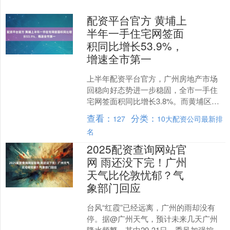
配资平台官方 黄埔上
半年一手住宅网签面
积同比增长53.9%，
增速全市第一
上半年配资平台官方，广州房地产市场
回稳向好态势进一步稳固，全市一手住
宅网签面积同比增长3.8%。而黄埔区交
出的答卷是53.9%，足足超出全市平均水
查看：
分类：
127
10大配资公司最新排
平50.1个百....
名
2025配资查询网站官
网 雨还没下完！广州
天气比伦敦忧郁？气
象部门回应
台风“红霞”已经远离，广州的雨却没有
停。据@广州天气，预计未来几天广州
降水频繁，其中29-31日，季风加强控