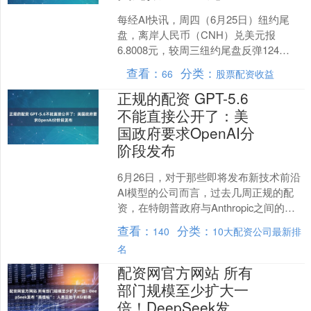
每经AI快讯，周四（6月25日）纽约尾
盘，离岸人民币（CNH）兑美元报
6.8008元，较周三纽约尾盘反弹124
点。....
查看：
分类：
66
股票配资收益
正规的配资 GPT-5.6
不能直接公开了：美
国政府要求OpenAI分
阶段发布
6月26日，对于那些即将发布新技术前沿
AI模型的公司而言，过去几周正规的配
资，在特朗普政府与Anthropic之间的紧
张对峙之后，一种新常态正在形成。 据
查看：
分类：
140
10大配资公司最新排
两位知....
名
配资网官方网站 所有
部门规模至少扩大一
倍！DeepSeek发